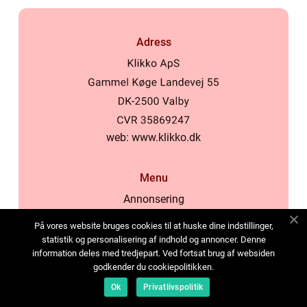
Adress
web:
www.klikko.dk
Menu
Annonsering
Om oss
På vores website bruges cookies til at huske dine indstillinger,
Cookies
statistik og personalisering af indhold og annoncer. Denne
information deles med tredjepart. Ved fortsat brug af websiden
Kontakta oss
godkender du cookiepolitikken.
Sitemap
Ok
Privatlivspolitik