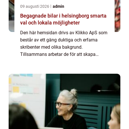
09 augusti 2026
admin
Begagnade bilar i helsingborg smarta
val och lokala möjligheter
Den här hemsidan drivs av Klikko ApS som
består av ett gäng duktiga och erfarna
skribenter med olika bakgrund.
Tillsammans arbetar de för att skapa
aktuellt innehåll till den här sidan. Vi vet hur
utmanande det är att läsa och genomgå en
massa olika ...