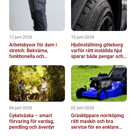
12 juni 2026
10 juni 2026
Arbetsbyxor för dam i
Hjulinställning göteborg
stretch: Bekväma,
varför rätt inställda hjul
funktionella och
sparar både pengar och
slitstarka
säkerhet
06 juni 2026
02 juni 2026
Cykelväska – smart
Gräsklippare norrköping
förvaring för vardag,
rätt maskin och bra
pendling och äventyr
service för en enklare
trädgård