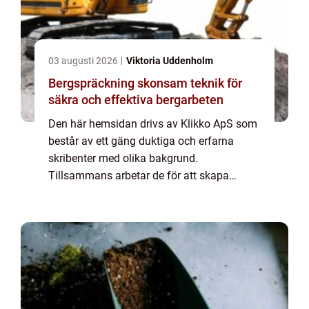
03 augusti 2026
Viktoria Uddenholm
Bergspräckning skonsam teknik för
säkra och effektiva bergarbeten
Den här hemsidan drivs av Klikko ApS som
består av ett gäng duktiga och erfarna
skribenter med olika bakgrund.
Tillsammans arbetar de för att skapa
aktuellt innehåll till den här sidan. Vi vet hur
utmanande det är att läsa och genomgå en
massa olika ...