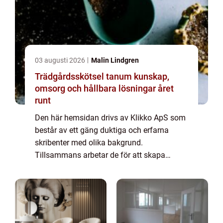
03 augusti 2026
Malin Lindgren
Trädgårdsskötsel tanum kunskap,
omsorg och hållbara lösningar året
runt
Den här hemsidan drivs av Klikko ApS som
består av ett gäng duktiga och erfarna
skribenter med olika bakgrund.
Tillsammans arbetar de för att skapa
aktuellt innehåll till den här sidan. Vi vet hur
utmanande det är att läsa och genomgå en
massa olika ...