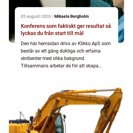
05 augusti 2026
Mikaela Bergholm
Konferens som faktiskt ger resultat så
lyckas du från start till mål
Den här hemsidan drivs av Klikko ApS som
består av ett gäng duktiga och erfarna
skribenter med olika bakgrund.
Tillsammans arbetar de för att skapa
aktuellt innehåll till den här sidan. Vi vet hur
utmanande det är att läsa och genomgå en
massa olika ...