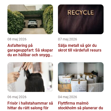
partner
08 maj 2026
07 maj 2026
Asfaltering på
Sälja metall så gör du
garageuppfart: Så skapar
skrot till värdefull resurs
du en hållbar och snygg
infart
06 maj 2026
04 maj 2026
Frisör i hallstahammar så
Flyttfirma malmö
hittar du rätt salong för
stockholm så planerar du