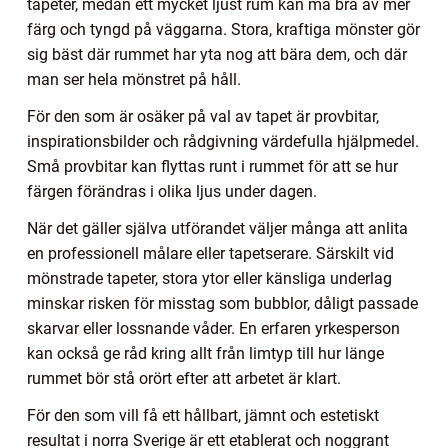
tapeter, medan ett mycket ljust rum kan må bra av mer
färg och tyngd på väggarna. Stora, kraftiga mönster gör
sig bäst där rummet har yta nog att bära dem, och där
man ser hela mönstret på håll.
För den som är osäker på val av tapet är provbitar,
inspirationsbilder och rådgivning värdefulla hjälpmedel.
Små provbitar kan flyttas runt i rummet för att se hur
färgen förändras i olika ljus under dagen.
När det gäller själva utförandet väljer många att anlita
en professionell målare eller tapetserare. Särskilt vid
mönstrade tapeter, stora ytor eller känsliga underlag
minskar risken för misstag som bubblor, dåligt passade
skarvar eller lossnande våder. En erfaren yrkesperson
kan också ge råd kring allt från limtyp till hur länge
rummet bör stå orört efter att arbetet är klart.
För den som vill få ett hållbart, jämnt och estetiskt
resultat i norra Sverige är ett etablerat och noggrant