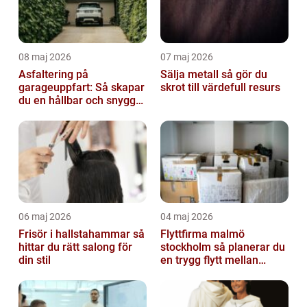
08 maj 2026
07 maj 2026
Asfaltering på
Sälja metall så gör du
garageuppfart: Så skapar
skrot till värdefull resurs
du en hållbar och snygg
infart
06 maj 2026
04 maj 2026
Frisör i hallstahammar så
Flyttfirma malmö
hittar du rätt salong för
stockholm så planerar du
din stil
en trygg flytt mellan
storstäderna