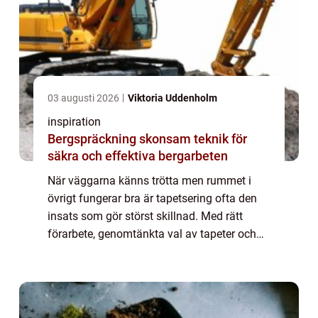
03 augusti 2026
Viktoria Uddenholm
inspiration
Bergspräckning skonsam teknik för
säkra och effektiva bergarbeten
När väggarna känns trötta men rummet i
övrigt fungerar bra är tapetsering ofta den
insats som gör störst skillnad. Med rätt
förarbete, genomtänkta val av tapeter och
noggrann montering går det att förvandla ett
helt hem utan att riva en enda vägg. Ta...