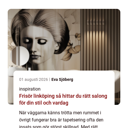
helt hem utan att riva en enda vägg. Ta...
01 augusti 2026
Eva Sjöberg
inspiration
Frisör linköping så hittar du rätt salong
för din stil och vardag
När väggarna känns trötta men rummet i
övrigt fungerar bra är tapetsering ofta den
insats som gör störst skillnad. Med rätt