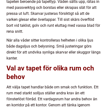
tapeten beroende på tapettyp. Våden sätts upp, rätas in
med passverktyg och borstas eller skrapas slät för att
pressa ut luft. Skarvar justeras försiktigt så att de
varken glesar eller överlappar. Till sist skärs överflöd
bort vid taklist, golv och runt eluttag med vassa blad för
rena snitt.
När alla våder sitter kontrolleras helheten i olika ljus
både dagsljus och belysning. Små justeringar görs
direkt för att undvika synliga skarvar eller skuggor längs
kanter.
Val av tapet för olika rum och
behov
Att välja tapet handlar både om smak och funktion. Ett
rum med starkt solljus ställer andra krav än ett
fönsterlöst förråd. Ett vardagsrum har andra behov än
en korridor på ett kontor. Genom att tänka igenom