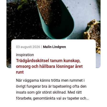
03 augusti 2026
Malin Lindgren
inspiration
Trädgårdsskötsel tanum kunskap,
omsorg och hållbara lösningar året
runt
När väggarna känns trötta men rummet i
övrigt fungerar bra är tapetsering ofta den
insats som gör störst skillnad. Med rätt
förarbete, genomtänkta val av tapeter och
noggrann montering går det att förvandla ett