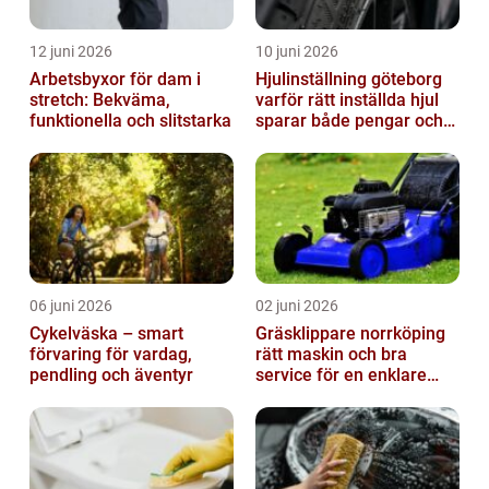
12 juni 2026
10 juni 2026
Arbetsbyxor för dam i
Hjulinställning göteborg
stretch: Bekväma,
varför rätt inställda hjul
funktionella och slitstarka
sparar både pengar och
säkerhet
06 juni 2026
02 juni 2026
Cykelväska – smart
Gräsklippare norrköping
förvaring för vardag,
rätt maskin och bra
pendling och äventyr
service för en enklare
trädgård