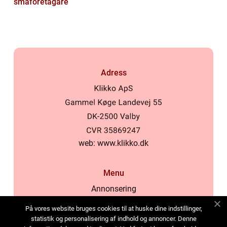
småföretagare
Adress
web:
www.klikko.dk
Menu
Annonsering
Om oss
På vores website bruges cookies til at huske dine indstillinger,
Cookies
statistik og personalisering af indhold og annoncer. Denne