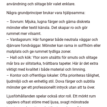
användning och slitage blir valet enklare.
Några grundprinciper brukar vara hjälpsamma:
– Sovrum: Mjuka, lugna färger och gärna diskreta
mönster eller textil känsla. Det skapar ro och gör
rummet mer vilsamt.
– Vardagsrum: Här fungerar både neutrala väggar och
djärvare fondväggar. Mönster kan rama in soffhörn eller
matplats och ge rummet tydliga zoner.
– Hall och kök: Ytor som utsätts för smuts och slitage
mår bra av slitstarka, tvättbara tapeter. Här är det extra
viktigt med kvalitet i både material och limning.
– Kontor och offentliga lokaler: Ofta prioriteras tålighet,
ljudmiljö och en enhetlig stil. Dova färger och subtila
mönster ger ett professionellt intryck utan att ta över.
Ljusförhållanden spelar också stor roll. Ett mörkt rum
upplevs oftast större med ljusa, svagt mönstrade