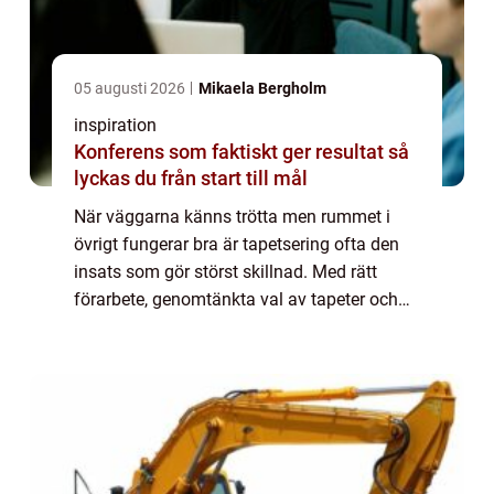
05 augusti 2026
Mikaela Bergholm
inspiration
Konferens som faktiskt ger resultat så
lyckas du från start till mål
När väggarna känns trötta men rummet i
övrigt fungerar bra är tapetsering ofta den
insats som gör störst skillnad. Med rätt
förarbete, genomtänkta val av tapeter och
noggrann montering går det att förvandla ett
helt hem utan att riva en enda vägg. Ta...