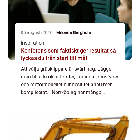
05 augusti 2026
Mikaela Bergholm
inspiration
Konferens som faktiskt ger resultat så
lyckas du från start till mål
Att välja gräsklippare är svårt nog. Lägger
man till alla olika tomter, lutningar, grästyper
och motormodeller blir beslutet ännu mer
komplicerat. I Norrköping har många
villaägare dessutom både sluttningar, trånga
passager och ytor som används fliti...