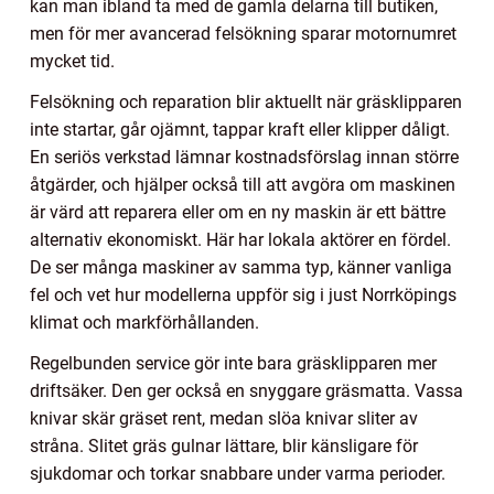
kan man ibland ta med de gamla delarna till butiken,
men för mer avancerad felsökning sparar motornumret
mycket tid.
Felsökning och reparation blir aktuellt när gräsklipparen
inte startar, går ojämnt, tappar kraft eller klipper dåligt.
En seriös verkstad lämnar kostnadsförslag innan större
åtgärder, och hjälper också till att avgöra om maskinen
är värd att reparera eller om en ny maskin är ett bättre
alternativ ekonomiskt. Här har lokala aktörer en fördel.
De ser många maskiner av samma typ, känner vanliga
fel och vet hur modellerna uppför sig i just Norrköpings
klimat och markförhållanden.
Regelbunden service gör inte bara gräsklipparen mer
driftsäker. Den ger också en snyggare gräsmatta. Vassa
knivar skär gräset rent, medan slöa knivar sliter av
stråna. Slitet gräs gulnar lättare, blir känsligare för
sjukdomar och torkar snabbare under varma perioder.