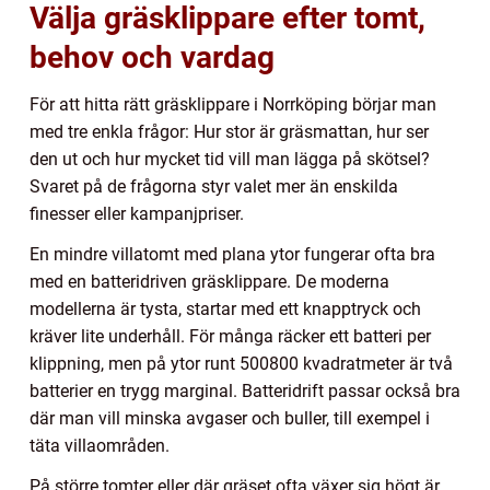
Välja gräsklippare efter tomt,
behov och vardag
För att hitta rätt gräsklippare i Norrköping börjar man
med tre enkla frågor: Hur stor är gräsmattan, hur ser
den ut och hur mycket tid vill man lägga på skötsel?
Svaret på de frågorna styr valet mer än enskilda
finesser eller kampanjpriser.
En mindre villatomt med plana ytor fungerar ofta bra
med en batteridriven gräsklippare. De moderna
modellerna är tysta, startar med ett knapptryck och
kräver lite underhåll. För många räcker ett batteri per
klippning, men på ytor runt 500800 kvadratmeter är två
batterier en trygg marginal. Batteridrift passar också bra
där man vill minska avgaser och buller, till exempel i
täta villaområden.
På större tomter eller där gräset ofta växer sig högt är