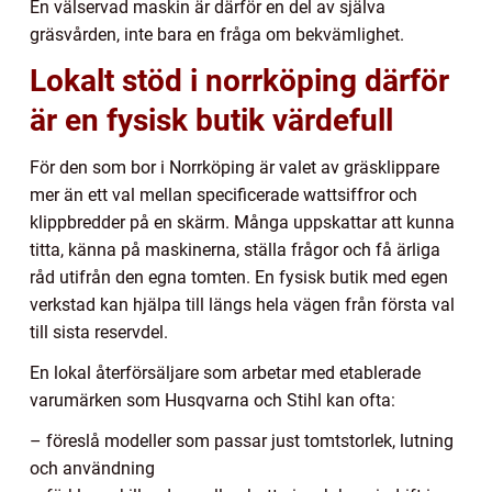
En välservad maskin är därför en del av själva
gräsvården, inte bara en fråga om bekvämlighet.
Lokalt stöd i norrköping därför
är en fysisk butik värdefull
För den som bor i Norrköping är valet av gräsklippare
mer än ett val mellan specificerade wattsiffror och
klippbredder på en skärm. Många uppskattar att kunna
titta, känna på maskinerna, ställa frågor och få ärliga
råd utifrån den egna tomten. En fysisk butik med egen
verkstad kan hjälpa till längs hela vägen från första val
till sista reservdel.
En lokal återförsäljare som arbetar med etablerade
varumärken som Husqvarna och Stihl kan ofta:
– föreslå modeller som passar just tomtstorlek, lutning
och användning