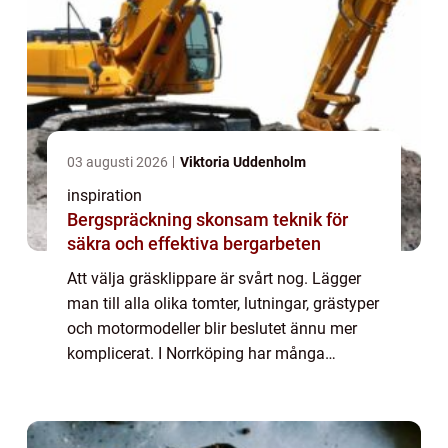
03 augusti 2026
Viktoria Uddenholm
inspiration
Bergspräckning skonsam teknik för
säkra och effektiva bergarbeten
Att välja gräsklippare är svårt nog. Lägger
man till alla olika tomter, lutningar, grästyper
och motormodeller blir beslutet ännu mer
komplicerat. I Norrköping har många
villaägare dessutom både sluttningar, trånga
passager och ytor som används fliti...