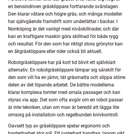
en bensindriven gräsklippare fortfarande svårslagen.
Den klarar våtare och högre gräs, och många modeller
har självgående framdrift som underlättar i backar. I
Norrköping är det vanligt med nivåskillnader, och där
kan en kraftigare maskin göra skillnad för både rygg
och resultat. För den som har riktigt stora grönytor kan
en åkgräsklippare eller rider också bli aktuell.
Robotgräsklippare har på kort tid blivit ett självklart
alternativ. En robotgräsklippare lämpar sig särskilt för
den som vill ha en jämn, tät gräsmatta och slippa större
delen av det löpande arbetet. De bättre modellerna
klarar komplexa tomter med smala passager och kan
styras via app. Det som ofta avgör om en robot passar
är inte tekniken, utan om man är beredd att lägga lite
omsorg på installation och regelbunden knivkontroll.
Oavsett typ av gräsklippare spelar ergonomi och
hanterbarhet stor roll. Ett justerbart handtag, lagom vikt