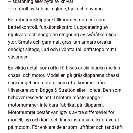
– skärpning eller byte av knivar
– kontroll av kablar, reglage, hjul och drivning
För robotgräsklippare tillkommer moment som
batterikontroll, funktionskontroll, uppdatering av
mjukvara och noggrann rengöring av svåråtkomliga
ytor. Smuts och gammalt gräs kan annars orsaka
onödigt slitage, ljud och i värsta fall driftstopp mitt i
säsongen.
En viktig detalj som ofta förbises är skillnaden mellan
chassi och motor. Modellen på gräsklipparens chassi
säger inget om motorn, som ofta kommer från
tillverkare som Briggs & Stratton eller Honda. Den som
behöver reservdelar till motorn måste uppge
motornummer, inte bara fabrikat på klipparen.
Motornumret består vanligtvis av tre sifferserier för
modell, typ och kod, och finns instansat eller graverat
på motorn. För enklare delar som luftfilter och tändstift