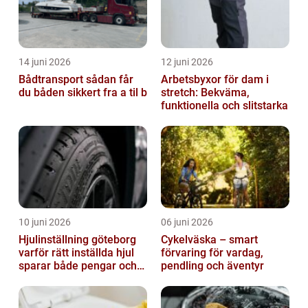
14 juni 2026
12 juni 2026
Bådtransport sådan får
Arbetsbyxor för dam i
du båden sikkert fra a til b
stretch: Bekväma,
funktionella och slitstarka
10 juni 2026
06 juni 2026
Hjulinställning göteborg
Cykelväska – smart
varför rätt inställda hjul
förvaring för vardag,
sparar både pengar och
pendling och äventyr
säkerhet