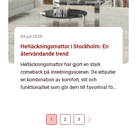
04 juli 2025
Heltäckningsmattor i Stockholm: En
återvändande trend
Heltäckningsmattor har gjort en stark
comeback på inredningsscenen. De erbjuder
en kombination av komfort, stil och
funktionalitet som gör dem till favoritval för
många hem och kontor. I Stockholm, där
trender ofta s&a...
1
2
3