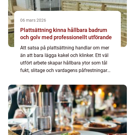
06 mars 2026
Plattsättning kinna hållbara badrum
och golv med professionellt utförande
Att satsa på plattsättning handlar om mer
än att bara lägga kakel och klinker. Ett väl
utfört arbete skapar hållbara ytor som tål
fukt, slitage och vardagens påfrestningar
under lång tid. I Kinna märks en tydlig trend:
fler vill kombinera funktion me...