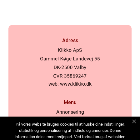
Adress
web:
www.klikko.dk
Menu
Annonsering
Om oss
På vores website bruges cookies til at huske dine indstillinger,
Cookies
statistik og personalisering af indhold og annoncer. Denne
information deles med tredjepart. Ved fortsat brug af websiden
Kontakta oss