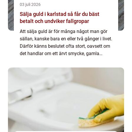
03 juli 2026
Sälja guld i karlstad så får du bäst
betalt och undviker fallgropar
Att sälja guld är för många något man gör
sällan, kanske bara en eller två gånger i livet.
Därför känns beslutet ofta stort, oavsett om
det handlar om ett ärvt smycke, gamla
guldtänder, mynt eller en trasig kedja i
botten av byrålådan. Den som vill s...