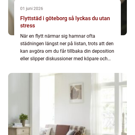
01 juni 2026
Flyttstäd i göteborg så lyckas du utan
stress
När en flytt närmar sig hamnar ofta
städningen längst ner på listan, trots att den
kan avgöra om du får tillbaka din deposition
eller slipper diskussioner med köpare och
hyresvärd. Flyttstädning är mer än en vanlig
veckostädning varje vrå ska vara re...