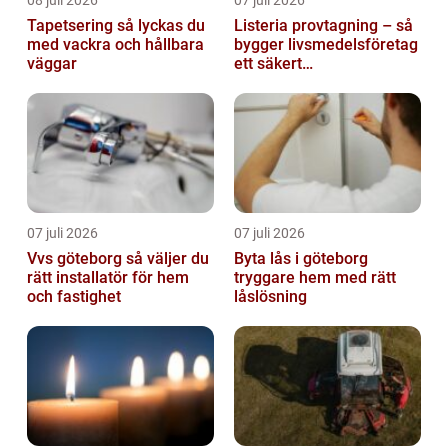
08 juli 2026
07 juli 2026
Tapetsering så lyckas du
Listeria provtagning – så
med vackra och hållbara
bygger livsmedelsföretag
väggar
ett säkert
kontrollprogram
07 juli 2026
07 juli 2026
Vvs göteborg så väljer du
Byta lås i göteborg
rätt installatör för hem
tryggare hem med rätt
och fastighet
låslösning