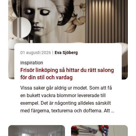
01 augusti 2026
Eva Sjöberg
inspiration
Frisör linköping så hittar du rätt salong
för din stil och vardag
Vissa saker går aldrig ur modet. Som att få
en bukett vackra blommor levererade till
exempel. Det är någonting alldeles särskilt
med färgerna, texturerna och dofterna. Att få
blomleverans i Stockholm kan göra vilken
surmulen person som helst riktigt ...