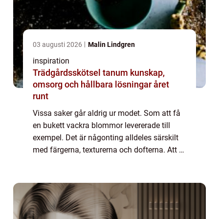
03 augusti 2026
Malin Lindgren
inspiration
Trädgårdsskötsel tanum kunskap,
omsorg och hållbara lösningar året
runt
Vissa saker går aldrig ur modet. Som att få
en bukett vackra blommor levererade till
exempel. Det är någonting alldeles särskilt
med färgerna, texturerna och dofterna. Att få
blomleverans i Stockholm kan göra vilken
surmulen person som helst riktigt ...