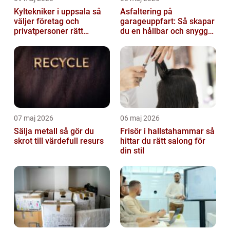
Kyltekniker i uppsala så
Asfaltering på
väljer företag och
garageuppfart: Så skapar
privatpersoner rätt
du en hållbar och snygg
partner
infart
07 maj 2026
06 maj 2026
Sälja metall så gör du
Frisör i hallstahammar så
skrot till värdefull resurs
hittar du rätt salong för
din stil