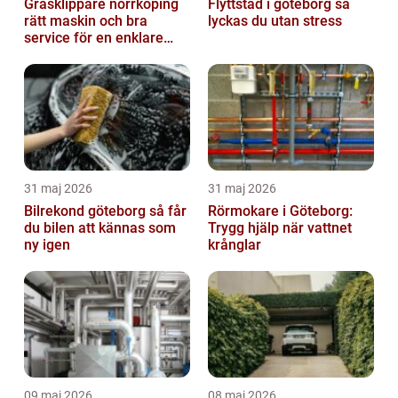
Gräsklippare norrköping
Flyttstäd i göteborg så
rätt maskin och bra
lyckas du utan stress
service för en enklare
trädgård
31 maj 2026
31 maj 2026
Bilrekond göteborg så får
Rörmokare i Göteborg:
du bilen att kännas som
Trygg hjälp när vattnet
ny igen
krånglar
09 maj 2026
08 maj 2026