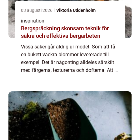
03 augusti 2026
Viktoria Uddenholm
inspiration
Bergspräckning skonsam teknik för
säkra och effektiva bergarbeten
Vissa saker går aldrig ur modet. Som att få
en bukett vackra blommor levererade till
exempel. Det är någonting alldeles särskilt
med färgerna, texturerna och dofterna. Att få
blomleverans i Stockholm kan göra vilken
surmulen person som helst riktigt ...