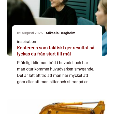
05 augusti 2026
Mikaela Bergholm
inspiration
Konferens som faktiskt ger resultat så
lyckas du från start till mål
Plötsligt blir man trött i huvudet och har
man otur kommer huvudvärken smygande.
Det är lätt att tro att man har mycket att
göra eller att man sitter och stirrar på en
skärm hela dagarna. De sista kan i och för
sig stämma till viss del. Men troligtvi...