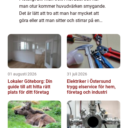
man otur kommer huvudvärken smygande.
Det är lätt att tro att man har mycket att
göra eller att man sitter och stirrar på en
skärm hela dagarna. De sista kan i och för
sig stämma till viss del. Men troligtvi...
01 augusti 2026
31 juli 2026
Lokaler Göteborg: Din
Elektriker i Östersund
guide till att hitta rätt
trygg elservice för hem,
plats för ditt företag
företag och industri