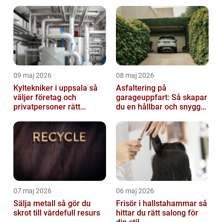
09 maj 2026
08 maj 2026
Kyltekniker i uppsala så
Asfaltering på
väljer företag och
garageuppfart: Så skapar
privatpersoner rätt
du en hållbar och snygg
partner
infart
07 maj 2026
06 maj 2026
Sälja metall så gör du
Frisör i hallstahammar så
skrot till värdefull resurs
hittar du rätt salong för