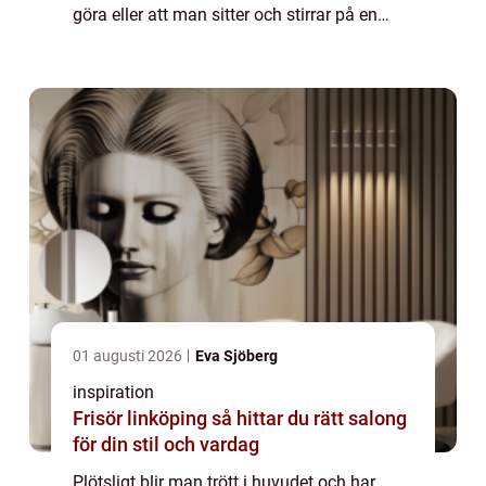
göra eller att man sitter och stirrar på en
skärm hela dagarna. De sista kan i och för
sig stämma till viss del. Men troligtvi...
01 augusti 2026
Eva Sjöberg
inspiration
Frisör linköping så hittar du rätt salong
för din stil och vardag
Plötsligt blir man trött i huvudet och har