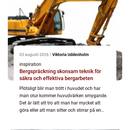
03 augusti 2026
Viktoria Uddenholm
inspiration
Bergspräckning skonsam teknik för
säkra och effektiva bergarbeten
Plötsligt blir man trött i huvudet och har
man otur kommer huvudvärken smygande.
Det är lätt att tro att man har mycket att
göra eller att man sitter och stirrar på en
skärm hela dagarna. De sista kan i och för
sig stämma till viss del. Men troligtvi...