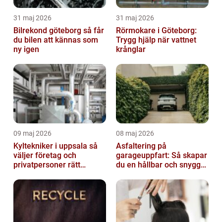
31 maj 2026
31 maj 2026
Bilrekond göteborg så får
Rörmokare i Göteborg:
du bilen att kännas som
Trygg hjälp när vattnet
ny igen
krånglar
09 maj 2026
08 maj 2026
Kyltekniker i uppsala så
Asfaltering på
väljer företag och
garageuppfart: Så skapar
privatpersoner rätt
du en hållbar och snygg
partner
infart