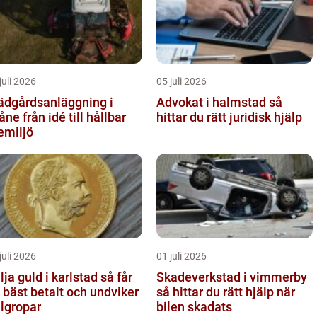
juli 2026
05 juli 2026
ädgårdsanläggning i
Advokat i halmstad så
 idé till hållbar
hittar du rätt juridisk hjälp
emiljö
juli 2026
01 juli 2026
ja guld i karlstad så får
Skadeverkstad i vimmerby
 bäst betalt och undviker
så hittar du rätt hjälp när
llgropar
bilen skadats