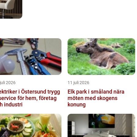
juli 2026
11 juli 2026
ktriker i Östersund trygg
Elk park i småland nära
service för hem, företag
möten med skogens
h industri
konung