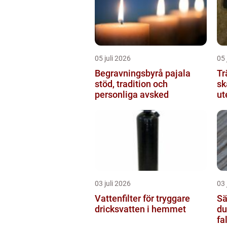
05 juli 2026
05 
Begravningsbyrå pajala
Tr
stöd, tradition och
skåne från
personliga avsked
ut
03 juli 2026
03 
Vattenfilter för tryggare
Säl
dricksvatten i hemmet
du
fa