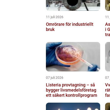
11 juli 2026
11 
Omrörare för industriellt
As
bruk
i 
tr
07 juli 2026
07 
Listeria provtagning – så
Vvs 
bygger livsmedelsföretag
rä
ett säkert kontrollprogram
fa