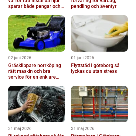
varför rätt inställda hjul
förvaring för vardag,
sparar både pengar och
pendling och äventyr
säkerhet
02 juni 2026
01 juni 2026
Gräsklippare norrköping
Flyttstäd i göteborg så
rätt maskin och bra
lyckas du utan stress
service för en enklare
trädgård
31 maj 2026
31 maj 2026