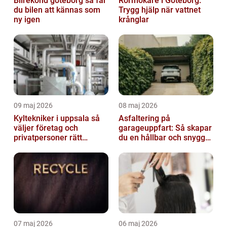
Bilrekond göteborg så får
Rörmokare i Göteborg:
du bilen att kännas som
Trygg hjälp när vattnet
ny igen
krånglar
09 maj 2026
08 maj 2026
Kyltekniker i uppsala så
Asfaltering på
väljer företag och
garageuppfart: Så skapar
privatpersoner rätt
du en hållbar och snygg
partner
infart
07 maj 2026
06 maj 2026