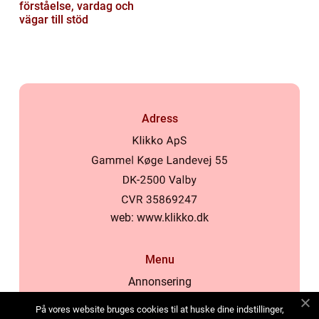
förståelse, vardag och
vägar till stöd
Adress
web:
www.klikko.dk
Menu
Annonsering
Om oss
På vores website bruges cookies til at huske dine indstillinger,