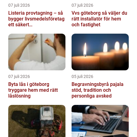
07 juli 2026
07 juli 2026
Listeria provtagning – så
Vvs göteborg så väljer du
bygger livsmedelsföretag
rätt installatör för hem
ett säkert
och fastighet
kontrollprogram
07 juli 2026
05 juli 2026
Byta lås i göteborg
Begravningsbyrå pajala
tryggare hem med rätt
stöd, tradition och
låslösning
personliga avsked