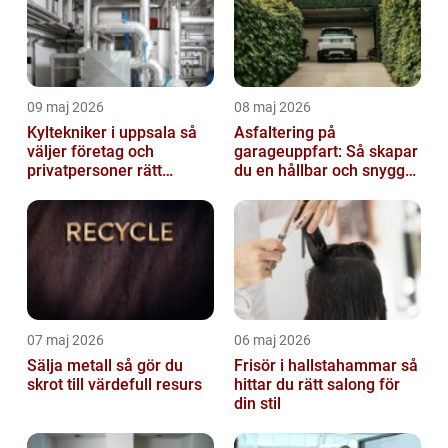
09 maj 2026
08 maj 2026
Kyltekniker i uppsala så
Asfaltering på
väljer företag och
garageuppfart: Så skapar
privatpersoner rätt
du en hållbar och snygg
partner
infart
07 maj 2026
06 maj 2026
Sälja metall så gör du
Frisör i hallstahammar så
skrot till värdefull resurs
hittar du rätt salong för
din stil