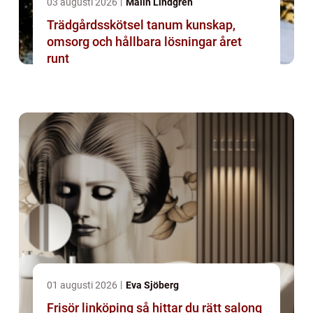
03 augusti 2026
Malin Lindgren
Trädgårdsskötsel tanum kunskap,
omsorg och hållbara lösningar året
runt
01 augusti 2026
Eva Sjöberg
Frisör linköping så hittar du rätt salong