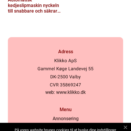
kedjeslipmaskin nyckeln
till snabbare och säkrare
skogsarbete
Adress
web:
www.klikko.dk
Menu
Annonsering
Om oss
På vores website bruges cookies til at huske dine indstillinger,