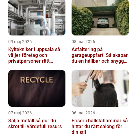
09 maj 2026
08 maj 2026
Kyltekniker i uppsala så
Asfaltering på
väljer företag och
garageuppfart: Så skapar
privatpersoner rätt
du en hållbar och snygg
partner
infart
07 maj 2026
06 maj 2026
Sälja metall så gör du
Frisör i hallstahammar så
skrot till värdefull resurs
hittar du rätt salong för
din stil