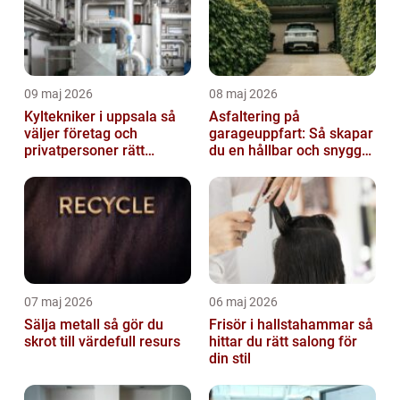
09 maj 2026
08 maj 2026
Kyltekniker i uppsala så
Asfaltering på
väljer företag och
garageuppfart: Så skapar
privatpersoner rätt
du en hållbar och snygg
partner
infart
07 maj 2026
06 maj 2026
Sälja metall så gör du
Frisör i hallstahammar så
skrot till värdefull resurs
hittar du rätt salong för
din stil