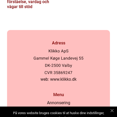
förståelse, vardag och
vägar till stöd
Adress
web:
www.klikko.dk
Menu
Annonsering
Om oss
På vores website bruges cookies til at huske dine indstillinger,
Cookies