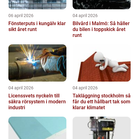
06 april 2026
04 april 2026
Fönsterputs i kungälv klar
Bilvård i Malmö: Så håller
sikt året runt
du bilen i toppskick året
runt
04 april 2026
04 april 2026
Licenssvets nyckeln till
Takläggning stockholm så
säkra rörsystem i modern
får du ett hållbart tak som
industri
klarar klimatet