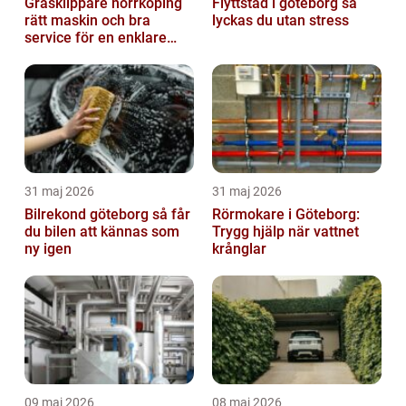
Gräsklippare norrköping
Flyttstäd i göteborg så
rätt maskin och bra
lyckas du utan stress
service för en enklare
trädgård
31 maj 2026
31 maj 2026
Bilrekond göteborg så får
Rörmokare i Göteborg:
du bilen att kännas som
Trygg hjälp när vattnet
ny igen
krånglar
09 maj 2026
08 maj 2026