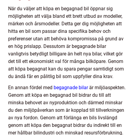
När du väljer att köpa en begagnad bil öppnar sig
möjligheten att välja bland ett brett utbud av modeller,
märken och årsmodeller. Detta ger dig möjligheten att
hitta en bil som passar dina specifika behov och
preferenser utan att behöva kompromissa på grund av
en hög prislapp. Dessutom är begagnade bilar
vanligtvis betydligt billigare än helt nya bilar, vilket gör
det till ett ekonomiskt val för många bilköpare. Genom
att köpa begagnat kan du spara pengar samtidigt som
du ändå får en pålitlig bil som uppfyller dina krav.
En annan fördel med
begagnade bilar
är miljöaspekten.
Genom att köpa en begagnad bil bidrar du till att
minska behovet av nyproduktion och därmed minskar
du den miljöpåverkan som är kopplad till tillverkningen
av nya fordon. Genom att förlänga en bils livslängd
genom att köpa den begagnat bidrar du indirekt till en
mer hållbar bilindustri och minskad resursförbrukning.