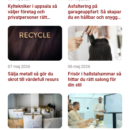
Kyltekniker i uppsala så
Asfaltering på
väljer företag och
garageuppfart: Så skapar
privatpersoner rätt
du en hållbar och snygg
partner
infart
07 maj 2026
06 maj 2026
Sälja metall så gör du
Frisör i hallstahammar så
skrot till värdefull resurs
hittar du rätt salong för
din stil