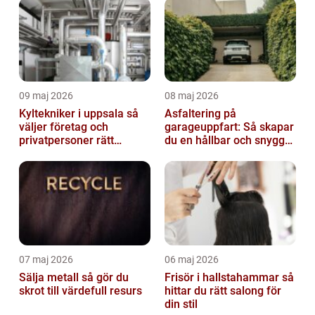
09 maj 2026
08 maj 2026
Kyltekniker i uppsala så
Asfaltering på
väljer företag och
garageuppfart: Så skapar
privatpersoner rätt
du en hållbar och snygg
partner
infart
07 maj 2026
06 maj 2026
Sälja metall så gör du
Frisör i hallstahammar så
skrot till värdefull resurs
hittar du rätt salong för
din stil