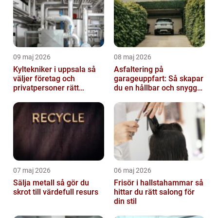
09 maj 2026
08 maj 2026
Kyltekniker i uppsala så
Asfaltering på
väljer företag och
garageuppfart: Så skapar
privatpersoner rätt
du en hållbar och snygg
partner
infart
07 maj 2026
06 maj 2026
Sälja metall så gör du
Frisör i hallstahammar så
skrot till värdefull resurs
hittar du rätt salong för
din stil