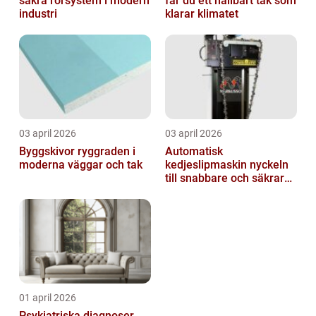
säkra rörsystem i modern
får du ett hållbart tak som
industri
klarar klimatet
03 april 2026
03 april 2026
Byggskivor ryggraden i
Automatisk
moderna väggar och tak
kedjeslipmaskin nyckeln
till snabbare och säkrare
skogsarbete
01 april 2026
Psykiatriska diagnoser