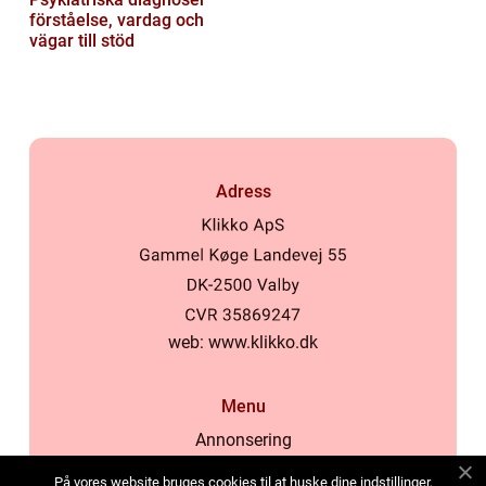
förståelse, vardag och
vägar till stöd
Adress
web:
www.klikko.dk
Menu
Annonsering
Om oss
På vores website bruges cookies til at huske dine indstillinger,