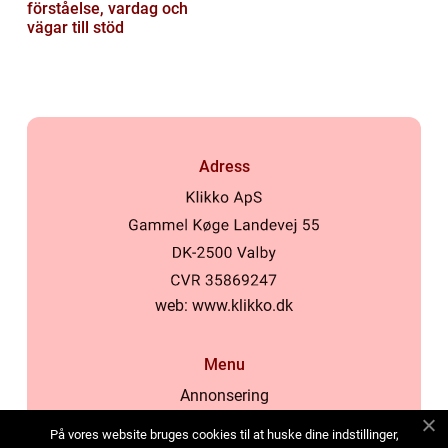
förståelse, vardag och
vägar till stöd
Adress
web:
www.klikko.dk
Menu
Annonsering
Om oss
På vores website bruges cookies til at huske dine indstillinger,