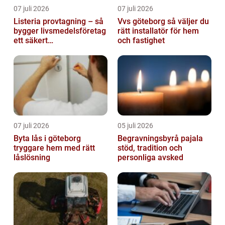
07 juli 2026
07 juli 2026
Listeria provtagning – så
Vvs göteborg så väljer du
bygger livsmedelsföretag
rätt installatör för hem
ett säkert
och fastighet
kontrollprogram
07 juli 2026
05 juli 2026
Byta lås i göteborg
Begravningsbyrå pajala
tryggare hem med rätt
stöd, tradition och
låslösning
personliga avsked