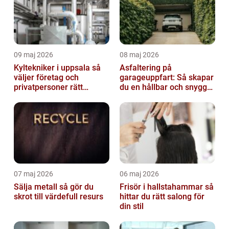
09 maj 2026
08 maj 2026
Kyltekniker i uppsala så
Asfaltering på
väljer företag och
garageuppfart: Så skapar
privatpersoner rätt
du en hållbar och snygg
partner
infart
07 maj 2026
06 maj 2026
Sälja metall så gör du
Frisör i hallstahammar så
skrot till värdefull resurs
hittar du rätt salong för
din stil