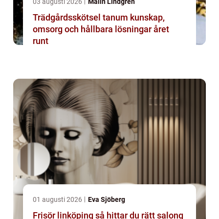
03 augusti 2026
Malin Lindgren
Trädgårdsskötsel tanum kunskap,
omsorg och hållbara lösningar året
runt
01 augusti 2026
Eva Sjöberg
Frisör linköping så hittar du rätt salong