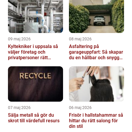
09 maj 2026
08 maj 2026
Kyltekniker i uppsala så
Asfaltering på
väljer företag och
garageuppfart: Så skapar
privatpersoner rätt
du en hållbar och snygg
partner
infart
07 maj 2026
06 maj 2026
Sälja metall så gör du
Frisör i hallstahammar så
skrot till värdefull resurs
hittar du rätt salong för
din stil