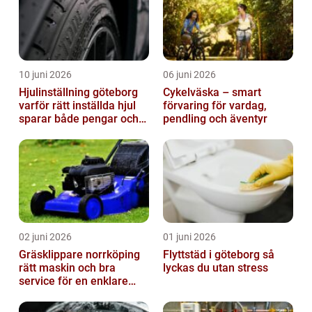
10 juni 2026
06 juni 2026
Hjulinställning göteborg
Cykelväska – smart
varför rätt inställda hjul
förvaring för vardag,
sparar både pengar och
pendling och äventyr
säkerhet
02 juni 2026
01 juni 2026
Gräsklippare norrköping
Flyttstäd i göteborg så
rätt maskin och bra
lyckas du utan stress
service för en enklare
trädgård