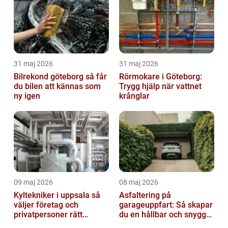
31 maj 2026
31 maj 2026
Bilrekond göteborg så får
Rörmokare i Göteborg:
du bilen att kännas som
Trygg hjälp när vattnet
ny igen
krånglar
09 maj 2026
08 maj 2026
Kyltekniker i uppsala så
Asfaltering på
väljer företag och
garageuppfart: Så skapar
privatpersoner rätt
du en hållbar och snygg
partner
infart