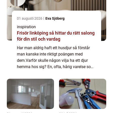
01 augusti 2026
Eva Sjöberg
inspiration
Frisör linköping så hittar du rätt salong
för din stil och vardag
Har man aldrig haft ett husdjur så förstår
man kanske inte riktigt poängen med
dem.Varför skulle någon vilja ha ett djur
hemma hos sig? En, ofta, hårig varelse som
kräver en massa tid, pengar och resurser?
Visst kan man se på husdjuren ur detta,
relat...