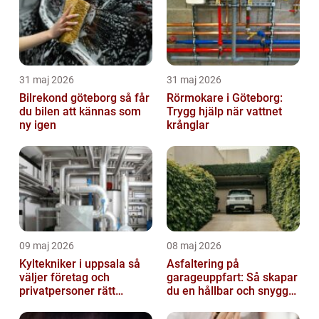
31 maj 2026
31 maj 2026
Bilrekond göteborg så får
Rörmokare i Göteborg:
du bilen att kännas som
Trygg hjälp när vattnet
ny igen
krånglar
09 maj 2026
08 maj 2026
Kyltekniker i uppsala så
Asfaltering på
väljer företag och
garageuppfart: Så skapar
privatpersoner rätt
du en hållbar och snygg
partner
infart