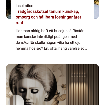
inspiration
Trädgårdsskötsel tanum kunskap,
omsorg och hållbara lösningar året
runt
Har man aldrig haft ett husdjur så förstår
man kanske inte riktigt poängen med
dem.Varför skulle någon vilja ha ett djur
hemma hos sig? En, ofta, hårig varelse som
kräver en massa tid, pengar och resurser?
Visst kan man se på husdjuren ur detta,
relat...