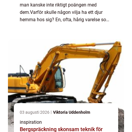
man kanske inte riktigt poängen med
dem.Varför skulle någon vilja ha ett djur
hemma hos sig? En, ofta, hårig varelse som
kräver en massa tid, pengar och resurser?
Visst kan man se på husdjuren ur detta,
relat...
03 augusti 2026
Viktoria Uddenholm
inspiration
Bergspräckning skonsam teknik för