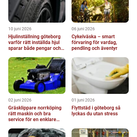
10 juni 2026
06 juni 2026
Hjulinställning göteborg
Cykelväska – smart
varför rätt inställda hjul
förvaring för vardag,
sparar både pengar och
pendling och äventyr
säkerhet
02 juni 2026
01 juni 2026
Gräsklippare norrköping
Flyttstäd i göteborg så
rätt maskin och bra
lyckas du utan stress
service för en enklare
trädgård