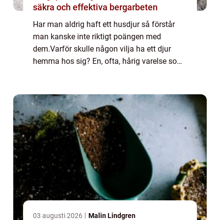
säkra och effektiva bergarbeten
Har man aldrig haft ett husdjur så förstår
man kanske inte riktigt poängen med
dem.Varför skulle någon vilja ha ett djur
hemma hos sig? En, ofta, hårig varelse som
kräver en massa tid, pengar och resurser?
Visst kan man se på husdjuren ur detta,
relat...
03 augusti 2026
Malin Lindgren