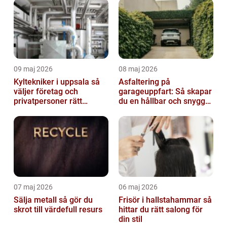
09 maj 2026
08 maj 2026
Kyltekniker i uppsala så
Asfaltering på
väljer företag och
garageuppfart: Så skapar
privatpersoner rätt
du en hållbar och snygg
partner
infart
07 maj 2026
06 maj 2026
Sälja metall så gör du
Frisör i hallstahammar så
skrot till värdefull resurs
hittar du rätt salong för
din stil