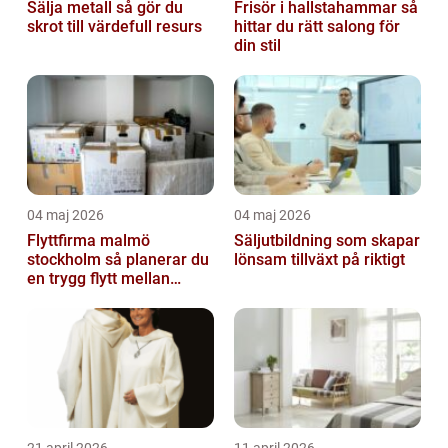
Sälja metall så gör du
Frisör i hallstahammar så
skrot till värdefull resurs
hittar du rätt salong för
din stil
04 maj 2026
04 maj 2026
Flyttfirma malmö
Säljutbildning som skapar
stockholm så planerar du
lönsam tillväxt på riktigt
en trygg flytt mellan
storstäderna
21 april 2026
11 april 2026