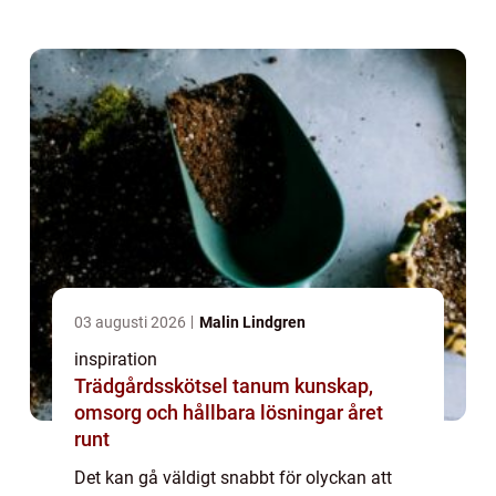
och lindra den på bästa sätt. Tyvärr fungerar
det inte alltid att reparera ...
03 augusti 2026
Malin Lindgren
inspiration
Trädgårdsskötsel tanum kunskap,
omsorg och hållbara lösningar året
runt
Det kan gå väldigt snabbt för olyckan att