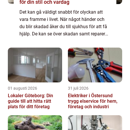
för din stil och vardag
Det kan gå väldigt snabbt för olyckan att
vara framme i livet. När något händer och
du blir skadad åker du till sjukhus för att få
hjälp. De kan se över skadan samt reparerar
och lindra den på bästa sätt. Tyvärr fungerar
det inte alltid att reparera ...
01 augusti 2026
31 juli 2026
Lokaler Göteborg: Din
Elektriker i Östersund
guide till att hitta rätt
trygg elservice för hem,
plats för ditt företag
företag och industri