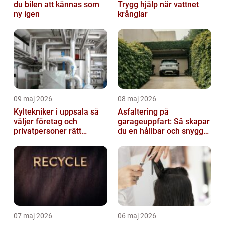
du bilen att kännas som
Trygg hjälp när vattnet
ny igen
krånglar
09 maj 2026
08 maj 2026
Kyltekniker i uppsala så
Asfaltering på
väljer företag och
garageuppfart: Så skapar
privatpersoner rätt
du en hållbar och snygg
partner
infart
07 maj 2026
06 maj 2026