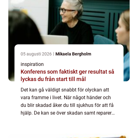
05 augusti 2026
Mikaela Bergholm
inspiration
Konferens som faktiskt ger resultat så
lyckas du från start till mål
Det kan gå väldigt snabbt för olyckan att
vara framme i livet. När något händer och
du blir skadad åker du till sjukhus för att få
hjälp. De kan se över skadan samt reparerar
och lindra den på bästa sätt. Tyvärr fungerar
det inte alltid att reparera ...