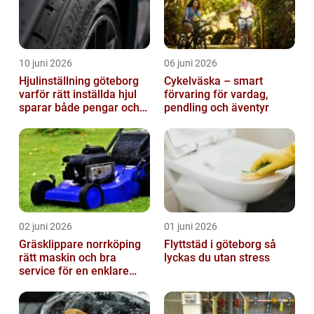
10 juni 2026
06 juni 2026
Hjulinställning göteborg
Cykelväska – smart
varför rätt inställda hjul
förvaring för vardag,
sparar både pengar och
pendling och äventyr
säkerhet
02 juni 2026
01 juni 2026
Gräsklippare norrköping
Flyttstäd i göteborg så
rätt maskin och bra
lyckas du utan stress
service för en enklare
trädgård