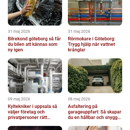
31 maj 2026
31 maj 2026
Bilrekond göteborg så får
Rörmokare i Göteborg:
du bilen att kännas som
Trygg hjälp när vattnet
ny igen
krånglar
09 maj 2026
08 maj 2026
Kyltekniker i uppsala så
Asfaltering på
väljer företag och
garageuppfart: Så skapar
privatpersoner rätt
du en hållbar och snygg
partner
infart