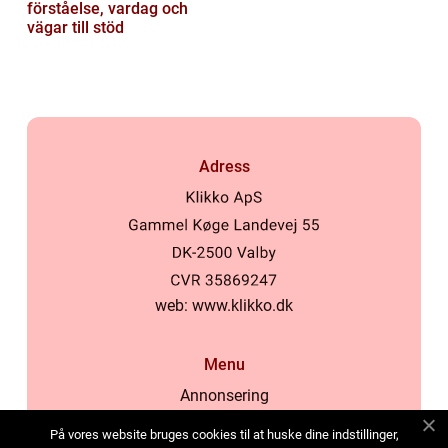
förståelse, vardag och
vägar till stöd
Adress
web:
www.klikko.dk
Menu
Annonsering
Om oss
På vores website bruges cookies til at huske dine indstillinger,