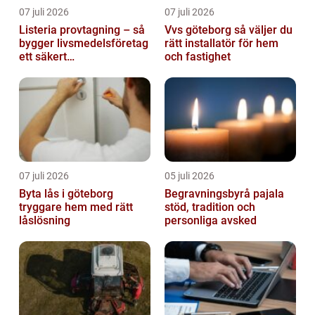
07 juli 2026
07 juli 2026
Listeria provtagning – så
Vvs göteborg så väljer du
bygger livsmedelsföretag
rätt installatör för hem
ett säkert
och fastighet
kontrollprogram
07 juli 2026
05 juli 2026
Byta lås i göteborg
Begravningsbyrå pajala
tryggare hem med rätt
stöd, tradition och
låslösning
personliga avsked