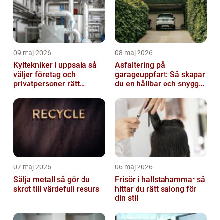
09 maj 2026
08 maj 2026
Kyltekniker i uppsala så
Asfaltering på
väljer företag och
garageuppfart: Så skapar
privatpersoner rätt
du en hållbar och snygg
partner
infart
07 maj 2026
06 maj 2026
Sälja metall så gör du
Frisör i hallstahammar så
skrot till värdefull resurs
hittar du rätt salong för
din stil