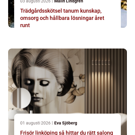
03 augusti 2026
Malin Lindgren
Trädgårdsskötsel tanum kunskap,
omsorg och hållbara lösningar året
runt
01 augusti 2026
Eva Sjöberg
Frisör linköping så hittar du rätt salong