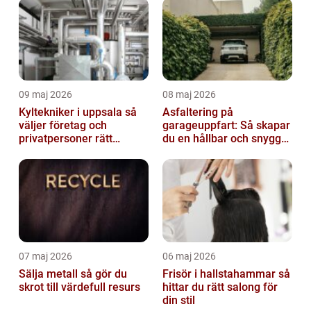
09 maj 2026
08 maj 2026
Kyltekniker i uppsala så
Asfaltering på
väljer företag och
garageuppfart: Så skapar
privatpersoner rätt
du en hållbar och snygg
partner
infart
07 maj 2026
06 maj 2026
Sälja metall så gör du
Frisör i hallstahammar så
skrot till värdefull resurs
hittar du rätt salong för
din stil