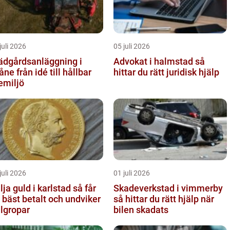
juli 2026
05 juli 2026
ädgårdsanläggning i
Advokat i halmstad så
 idé till hållbar
hittar du rätt juridisk hjälp
emiljö
juli 2026
01 juli 2026
ja guld i karlstad så får
Skadeverkstad i vimmerby
 bäst betalt och undviker
så hittar du rätt hjälp när
llgropar
bilen skadats