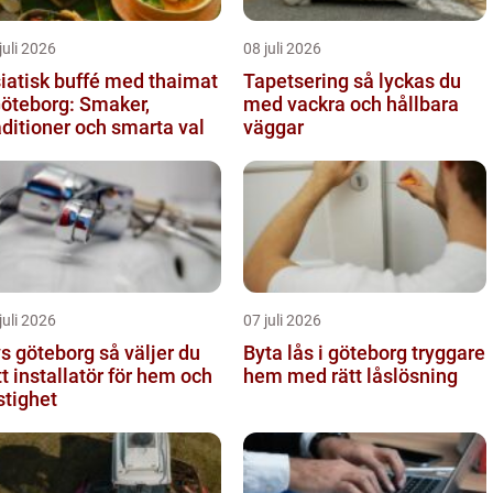
juli 2026
08 juli 2026
iatisk buffé med thaimat
Tapetsering så lyckas du
Göteborg: Smaker,
med vackra och hållbara
aditioner och smarta val
väggar
juli 2026
07 juli 2026
göteborg så väljer du
Byta lås i göteborg tryggare
tt installatör för hem och
hem med rätt låslösning
stighet