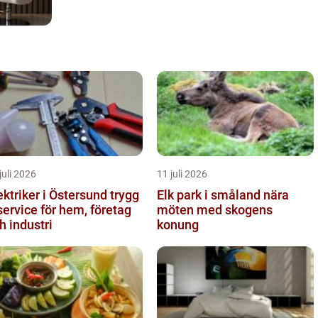
juli 2026
11 juli 2026
ktriker i Östersund trygg
Elk park i småland nära
service för hem, företag
möten med skogens
h industri
konung