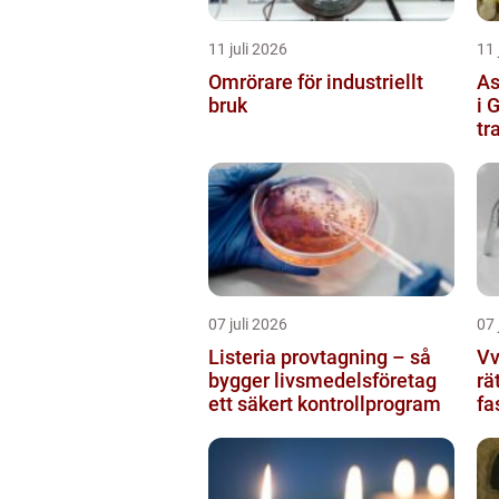
11 juli 2026
11 
Omrörare för industriellt
As
bruk
i 
tr
07 juli 2026
07 
Listeria provtagning – så
Vvs 
bygger livsmedelsföretag
rä
ett säkert kontrollprogram
fa