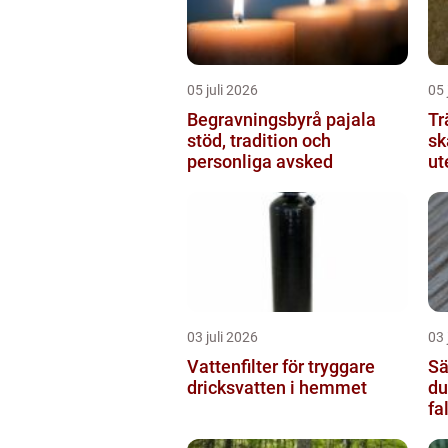
05 juli 2026
05 
Begravningsbyrå pajala
Tr
stöd, tradition och
skåne från
personliga avsked
ut
03 juli 2026
03 
Vattenfilter för tryggare
Säl
dricksvatten i hemmet
du
fa