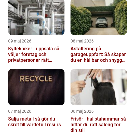
09 maj 2026
08 maj 2026
Kyltekniker i uppsala så
Asfaltering på
väljer företag och
garageuppfart: Så skapar
privatpersoner rätt
du en hållbar och snygg
partner
infart
07 maj 2026
06 maj 2026
Sälja metall så gör du
Frisör i hallstahammar så
skrot till värdefull resurs
hittar du rätt salong för
din stil